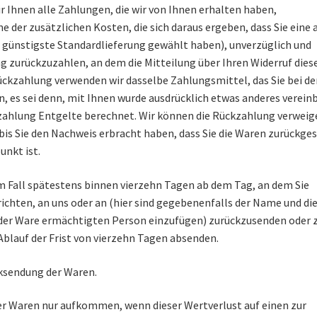
r Ihnen alle Zahlungen, die wir von Ihnen erhalten haben,
e der zusätzlichen Kosten, die sich daraus ergeben, dass Sie eine 
, günstigste Standardlieferung gewählt haben), unverzüglich und
 zurückzuzahlen, an dem die Mitteilung über Ihren Widerruf dies
Rückzahlung verwenden wir dasselbe Zahlungsmittel, das Sie bei de
 es sei denn, mit Ihnen wurde ausdrücklich etwas anderes vereinb
ahlung Entgelte berechnet. Wir können die Rückzahlung verweiger
bis Sie den Nachweis erbracht haben, dass Sie die Waren zurückge
unkt ist.
em Fall spätestens binnen vierzehn Tagen ab dem Tag, an dem Sie
richten, an uns oder an (hier sind gegebenenfalls der Name und di
der Ware ermächtigten Person einzufügen) zurückzusenden oder 
 Ablauf der Frist von vierzehn Tagen absenden.
cksendung der Waren.
er Waren nur aufkommen, wenn dieser Wertverlust auf einen zur