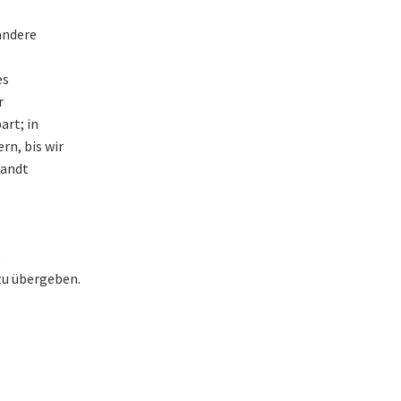
andere
es
r
art; in
n, bis wir
sandt
e
zu übergeben.