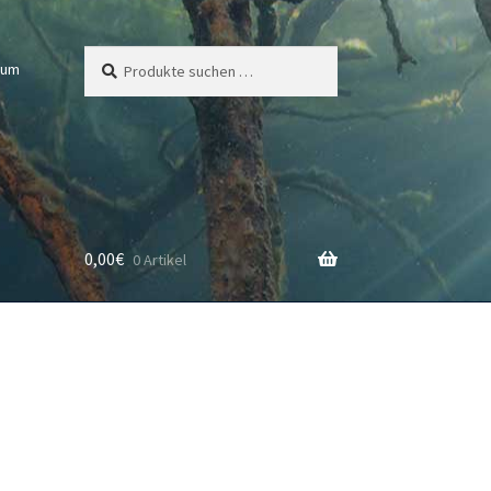
Suchen
Suchen
sum
nach:
0,00
€
0 Artikel