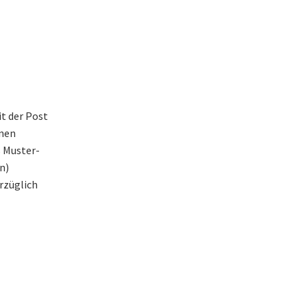
t der Post
nnen
s Muster-
n)
rzüglich