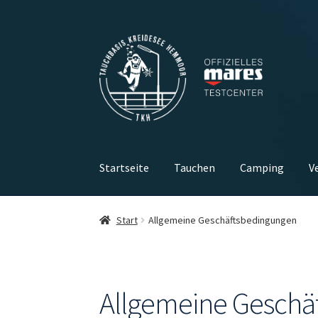
Zur
Zum
Navigation
Inhalt
springen
springen
Startseite
Tauchen
Camping
V
Start
Allgemeine Geschäftsbedingungen
Allgemeine Geschä