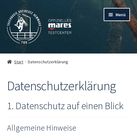
Zur
Zum
Menü
Navigation
Inhalt
springen
springen
Startseite
Start
Datenschutzerklärung
Tauchen
Datenschutzerklärung
Camping
Verleih
1. Datenschutz auf einen Blick
Mein Account
Allgemeine Hinweise